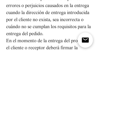
errores o perjuicios causados en la entrega
cuando la dirección de entrega introducida
por el cliente no exista, sea incorrecta o
cuándo no se cumplan los requisitos para la
entrega del pedido.
En el momento de la entrega del producto,
el cliente o receptor deberá firmar la
recepción del pedido al transportista,
verificar el estado aparente de los bultos y
aceptar o rechazar el pedido bajo su
responsabilidad.
En el caso de que, al abrir los bultos con los
productos, el cliente viera que estos se
encuentran dañados a causa del transporte
o que faltan productos de un mismo
pedido, deberá comunicarlo por escrito a
Miniatti (
shop.miniattti@gmail.com
) con la
mayor brevedad posible en un plazo
máximo de 3 días desde la recepción del