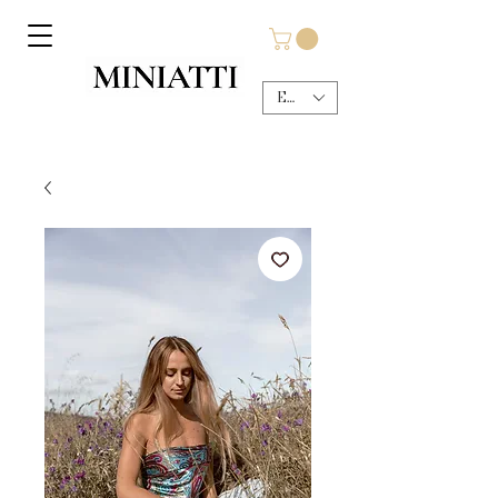
EUR (€)