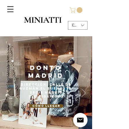
EUR (€)
DONTO
MADRID
Dirección
: Calle de
Guzmán el Bueno, 72,
28015 Madrid
Tlf
:
910412002
Cómo llegar